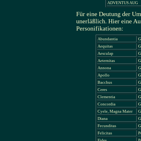
ADVENTUS AUG
Für eine Deutung der Ums
unerläßlich. Hier eine Au
Personifikationen:
Abundantia
G
Aequitas
G
Aesculap
G
Aeternitas
G
Annona
G
Apollo
G
Bacchus
G
Ceres
G
Clementia
G
Concordia
G
Cyele, Magna Mater
G
Diana
G
Fecunditas
G
Felicitas
P
Fides
P