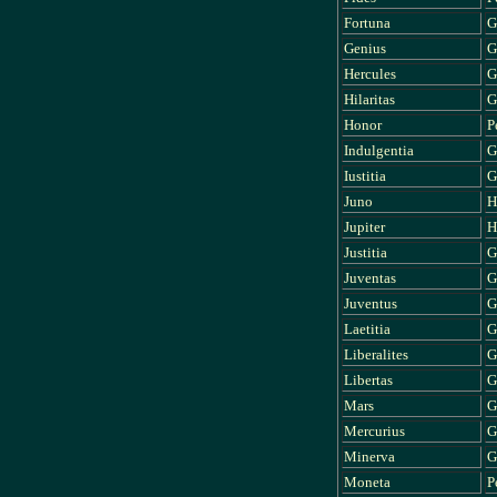
Fortuna
G
Genius
G
Hercules
G
Hilaritas
G
Honor
P
Indulgentia
G
Iustitia
G
Juno
H
Jupiter
H
Justitia
G
Juventas
G
Juventus
G
Laetitia
G
Liberalites
G
Libertas
G
Mars
G
Mercurius
G
Minerva
G
Moneta
P