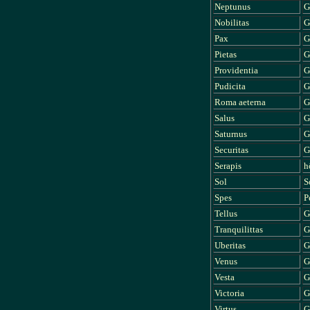
Neptunus
G
Nobilitas
G
Pax
G
Pietas
G
Providentia
G
Pudicita
G
Roma aeterna
G
Salus
G
Saturnus
G
Securitas
G
Serapis
h
Sol
S
Spes
P
Tellus
G
Tranquilittas
G
Uberitas
G
Venus
G
Vesta
G
Victoria
G
Virtus
G