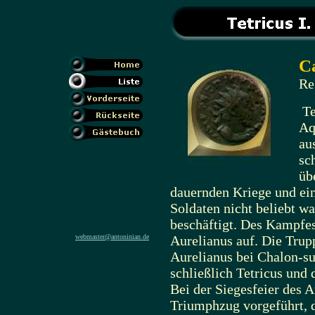
Ca
Re
Te
Aq
au
sc
üb
dauernden Kriege und eine
Soldaten nicht beliebt w
beschäftigt. Des Kampfe
webmaster@antoninian.de
Aurelianus auf. Die Tru
Aurelianus bei Chalon-su
schließlich Tetricus und
Bei der Siegesfeier des 
Triumphzug vorgeführt, d