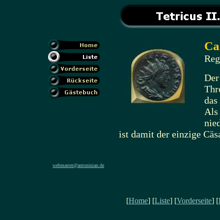
Cai
Reg
Der
Thr
das
Als 
nied
ist damit der einzige Cäs
webmaster@antoninian.de
[
Home
] [
Liste
] [
Vorderseite
] [